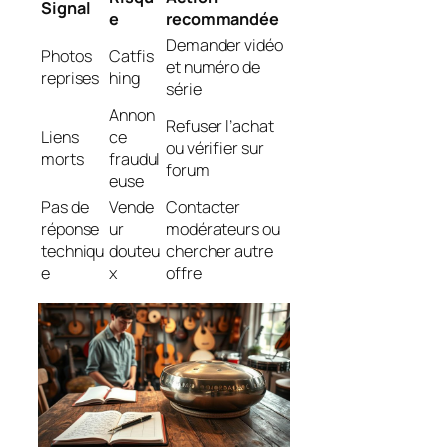
Signal
e
recommandée
Demander vidéo
Photos
Catfis
et numéro de
reprises
hing
série
Annon
Refuser l’achat
Liens
ce
ou vérifier sur
morts
fraudul
forum
euse
Pas de
Vende
Contacter
réponse
ur
modérateurs ou
techniqu
douteu
chercher autre
e
x
offre