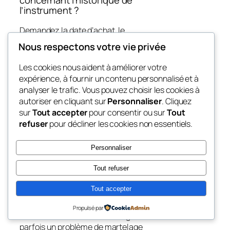
l’instrument ?
Demandez la date d’achat, le
fabricant, le numéro de série, les
Nous respectons votre vie privée
réparations et l’usage (studio,
scène, extérieur). Un vendeur
Les cookies nous aident à améliorer votre
sérieux pourra fournir des factures,
expérience, à fournir un contenu personnalisé et à
des photos anciennes ou des
analyser le trafic. Vous pouvez choisir les cookies à
enregistrements audio pour
autoriser en cliquant sur
Personnaliser
. Cliquez
prouver l’authenticité et l’entretien.
sur
Tout accepter
pour consentir ou sur
Tout
refuser
pour décliner les cookies non essentiels.
Comment détecter la
diaphonie et pourquoi c’est
important ?
Personnaliser
Tout refuser
La diaphonie apparaît quand une
note “résonne” sur une autre.
Tout accepter
Écoutez chaque note isolément
puis en accords. Une diaphonie
Propulsé par
excessive nuit à la clarté et signale
parfois un problème de martelage