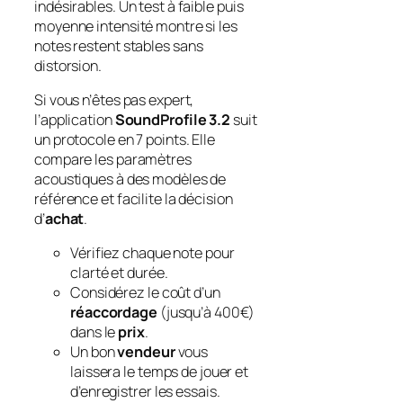
indésirables. Un test à faible puis
moyenne intensité montre si les
notes
restent stables sans
distorsion.
Si vous n’êtes pas expert,
l’application
SoundProfile 3.2
suit
un protocole en 7 points. Elle
compare les paramètres
acoustiques à des modèles de
référence et facilite la décision
d’
achat
.
Vérifiez chaque note pour
clarté et durée.
Considérez le coût d’un
réaccordage
(jusqu’à 400€)
dans le
prix
.
Un bon
vendeur
vous
laissera le temps de jouer et
d’enregistrer les essais.