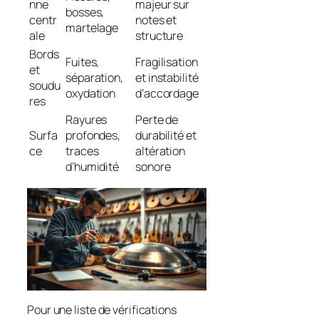
nne
majeur sur
bosses,
centr
notes et
martelage
ale
structure
Bords
Fuites,
Fragilisation
et
séparation,
et instabilité
soudu
oxydation
d’accordage
res
Rayures
Perte de
Surfa
profondes,
durabilité et
ce
traces
altération
d’humidité
sonore
Pour une liste de vérifications