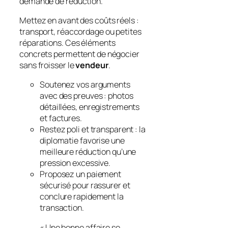
demande de réduction.
Mettez en avant des coûts réels :
transport, réaccordage ou petites
réparations. Ces éléments
concrets permettent de négocier
sans froisser le
vendeur
.
Soutenez vos arguments
avec des preuves : photos
détaillées, enregistrements
et factures.
Restez poli et transparent : la
diplomatie favorise une
meilleure réduction qu’une
pression excessive.
Proposez un paiement
sécurisé pour rassurer et
conclure rapidement la
transaction.
« Une bonne affaire se