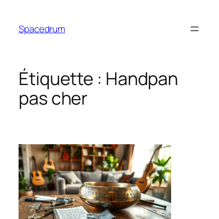
Aller
au
Spacedrum
contenu
Étiquette :
Handpan
pas cher