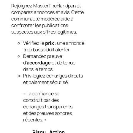
Rejoignez MasterTheHandpan et
comparez annonces et avis. Cette
communauté modérée aide à
confronter les publications
suspectes aux offres légitimes.
Vérifiez le
prix
: une annonce
trop basse doit alerter.
Demandez preuve
d’
accordage
et de tenue
dans le temps.
Privilégiez échanges directs
et paiement sécurisé.
« La confiance se
construit par des
échanges transparents
et des preuves sonores
récentes. »
Risqu
Action