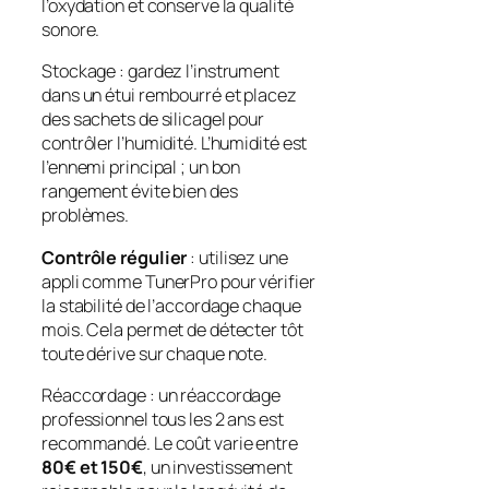
l’oxydation et conserve la
qualité
sonore
.
Stockage : gardez l’instrument
dans un étui rembourré et placez
des sachets de silicagel pour
contrôler l’humidité. L’humidité est
l’ennemi principal ; un bon
rangement évite bien des
problèmes.
Contrôle régulier
: utilisez une
appli comme TunerPro pour vérifier
la stabilité de l’accordage chaque
mois. Cela permet de détecter tôt
toute dérive sur chaque note.
Réaccordage : un réaccordage
professionnel tous les 2 ans est
recommandé. Le coût varie entre
80€ et 150€
, un investissement