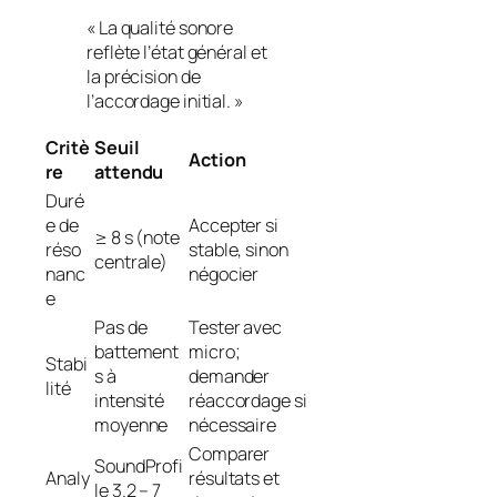
« La qualité sonore
reflète l’état général et
la précision de
l’accordage initial. »
Critè
Seuil
Action
re
attendu
Duré
e de
Accepter si
≥ 8 s (note
réso
stable, sinon
centrale)
nanc
négocier
e
Pas de
Tester avec
battement
micro;
Stabi
s à
demander
lité
intensité
réaccordage si
moyenne
nécessaire
Comparer
SoundProfi
Analy
résultats et
le 3.2 – 7