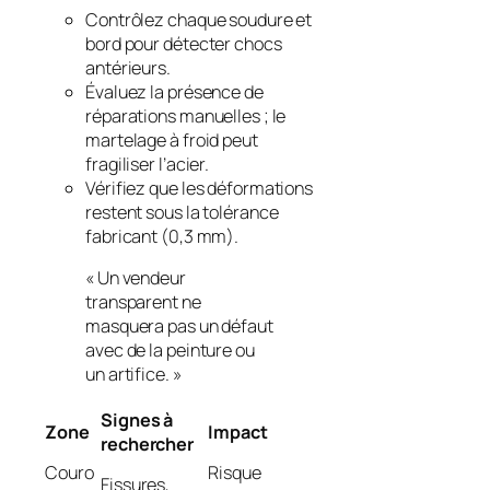
Contrôlez chaque soudure et
bord pour détecter chocs
antérieurs.
Évaluez la présence de
réparations manuelles ; le
martelage à froid peut
fragiliser l’acier.
Vérifiez que les déformations
restent sous la tolérance
fabricant (0,3 mm).
« Un vendeur
transparent ne
masquera pas un défaut
avec de la peinture ou
un artifice. »
Signes à
Zone
Impact
rechercher
Couro
Risque
Fissures,