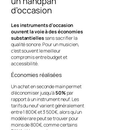
un handpan
d’occasion
Les instruments d’occasion
ouvrent la voie à des économies
substantielles
sans sacrifier la
qualité sonore. Pour un musicien,
c’est souvent le meilleur
compromis entre budget et
accessibilité.
Économies réalisées
Un achat en seconde main permet
d’économiser jusqu’à
50%
par
rapport à un instrument neuf. Les
tarifs du neuf varient généralement
entre
1 800€ et 3 500€
, alors qu’un
modèle rare peut se trouver pour
moins de 800€, comme certains