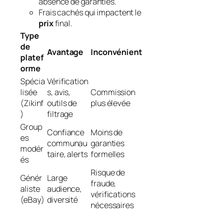
absence de garanties.
Frais cachés qui impactent le
prix
final.
Type
de
Avantage
Inconvénient
platef
orme
Spécia
Vérification
lisée
s, avis,
Commission
(Zikinf
outils de
plus élevée
)
filtrage
Group
Confiance
Moins de
es
communau
garanties
modér
taire, alerts
formelles
és
Risque de
Génér
Large
fraude,
aliste
audience,
vérifications
(eBay)
diversité
nécessaires