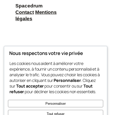
Spacedrum
Contact
Mentions
légales
Nous respectons votre vie privée
Spacedrum
Les cookies nous aident à améliorer votre
Apprenez tous sur le handpan et la musique
expérience, à fournir un contenu personnalisé et à
analyser le trafic. Vous pouvez choisir les cookies à
autoriser en cliquant sur
Personnaliser
. Cliquez
sur
Tout accepter
pour consentir ou sur
Tout
Blog
Évènements
refuser
pour décliner les cookies non essentiels.
À propos
Boutique
FAQ
Compositions
Personnaliser
Auteurs/autrices
Thèmes
Tout refuser