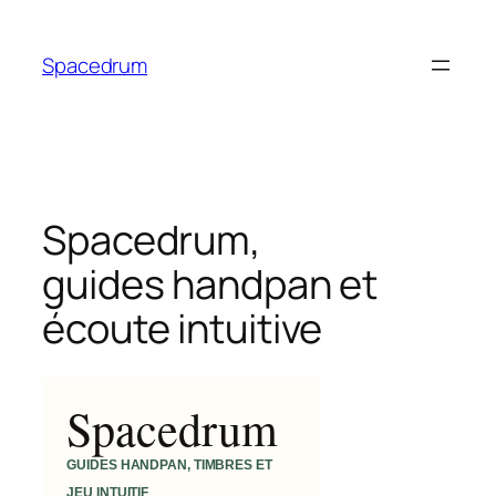
Aller
au
Spacedrum
contenu
Spacedrum,
guides handpan et
écoute intuitive
Spacedrum
GUIDES HANDPAN, TIMBRES ET
JEU INTUITIF